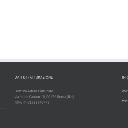
DATI DI FATTURAZIONE
IN
Dott.ssa Adele Fortunato
www
via Mario Cartaro 18, 00176 Roma (RM)
www
P.IVA IT- 01233940772