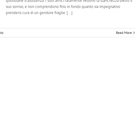
quotidiane d’assistenza. I suoi amici raramente vedono la stanchezza dietro il
suo sorriso, e non comprendono fino in fondo quanto sia impegnativo
prendersi cura di un genitore fragile. [...]
ts
Read More