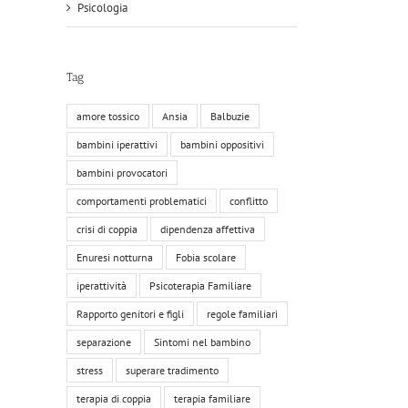
Psicologia
Tag
amore tossico
Ansia
Balbuzie
bambini iperattivi
bambini oppositivi
bambini provocatori
comportamenti problematici
conflitto
crisi di coppia
dipendenza affettiva
Enuresi notturna
Fobia scolare
iperattività
Psicoterapia Familiare
Rapporto genitori e figli
regole familiari
separazione
Sintomi nel bambino
stress
superare tradimento
terapia di coppia
terapia familiare