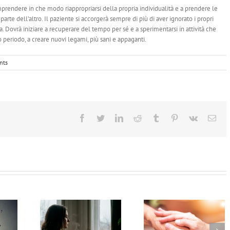
mprendere in che modo riappropriarsi della propria individualità e a prendere le
arte dell’altro. Il paziente si accorgerà sempre di più di aver ignorato i propri
 Dovrà iniziare a recuperare del tempo per sé e a sperimentarsi in attività che
go periodo, a creare nuovi legami, più sani e appaganti.
nts
Facebook
Twitter
LinkedIn
Reddit
Tumblr
Pinterest
Vk
Ema
Affrontare il
rappola? I