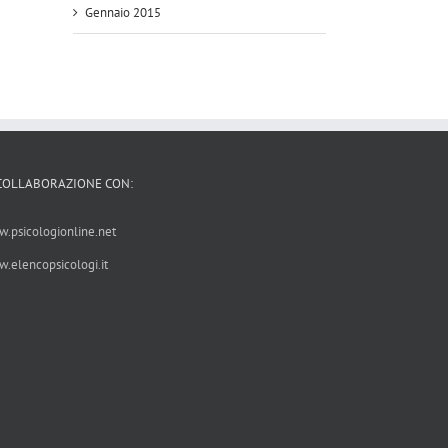
Gennaio 2015
i
asi
 COLLABORAZIONE CON:
.psicologionline.net
.elencopsicologi.it