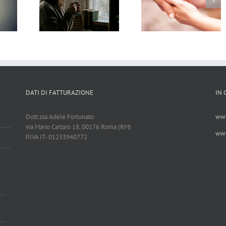
Stress da caregiving:
Cambiamento:
i Nascosti
come affrontare il
Consigli Psicologic
elazione
peso invisibile
per Superare le F
sica
di Transizione
DATI DI FATTURAZIONE
IN
Dott.ssa Adele Fortunato
www
via Mario Cartaro 18, 00176 Roma (RM)
www
P.IVA IT- 01233940772