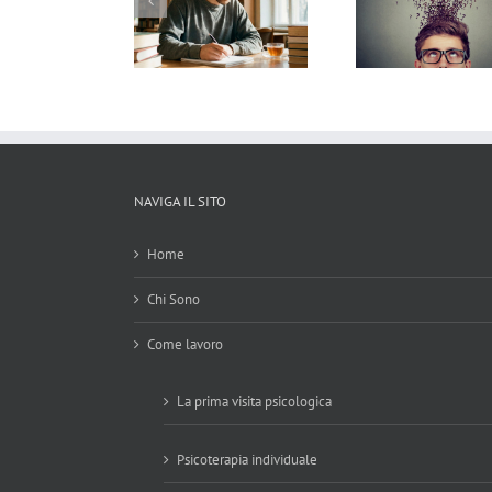
Studenti Roma:
universitario: come
10 Segnal
perare l’Ansia da
riconoscerla e
di una R
ame e Ritrovare la
gestirla
Tos
renità nello Studio
NAVIGA IL SITO
Home
Chi Sono
Come lavoro
La prima visita psicologica
Psicoterapia individuale