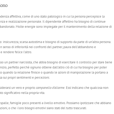
dono
ndenza affettiva, come di uno stato patologico in cui la persona percepisce la
enza e realizzazione personale. Il dipendente affettivo ha bisogno di continue
abbandonato. Molte energie sono impiegate per il mantenimento della relazione di
o: insicurezza, scarsa autostima e bisogno di supporto da parte di un’altra persona.
 senso di inferiorità nei confronti del partner, paura dell’abbandono e
 rendere felice l’altro.
o un partner narcisista, che abbia bisogno di esercitare il controllo per stare bene
l’inizio, perfetto perchè ognuno ottiene dall’altro ciò di cui ha bisogno per poter
to quando la relazione finisce o quando le azioni di manipolazione la portano a
sa sui propri sentimenti e percezioni.
siderarsi un vero e proprio
campanello
d’allarme.
Essi indicano che qualcosa non
significativo nella propria vita.
 spalle, famiglie poco presenti a livello emotivo. Possiamo ipotizzare che abbiano
ni, o che i loro bisogni emotivi siano stati del tutto trascurati.