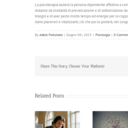
La psicoterapia aiuterà la persona dipendente affettiva a co
distanze da modalità di prevaricazione e di sottomissione da p
bisogni e di aver perso molto tempo ed energie per la coppia.
siano piacevoli e vitalizzanti, ciò che poi lo porterà, nel lun
By
Adele Fortunato
|
Giugno 5th, 2023
|
Psicologia
|
0 Comme
Share This Story, Choose Your Platform!
Related Posts
icologo Sapienza e
Ansia da esame
Amore o T