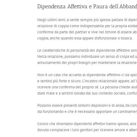
Dipendenza Affettiva e Paura dell’Abban
Negli ultimi anni, si sente sempre più spesso parlare di dipe
relazione di coppia come indispensabile per la propria esist
conferme da parte del partner e vive nel timore di essere 
coppia, anche quando essa appare disfunzionale o tossica.
Le caratteristiche di personalità del dipendente affettivo son
Nella relazione, possiamo individuare un senso di colpa ed un
annullamento dei propri bisogni per mantenere la relazione e
Non è un caso che accanto al dipendente affettivo ci sia spess
e sentirsi più forte e sicuro. L’incastro relazionale appare, al
ricevere una conferma del proprio sé. La persona chiede aiu
stare male e a sentirsi isolata dal suo contesto sociale, confu
Possono essere presenti sintomi depressivi e di ansia, da con
sta funzionando e che è necessario apportare un cambiamento 
Coloro che diventano dipendenti affettivi hanno spesso, alle
dovuto compiacere i loro genitori per ricevere amore e attenzio