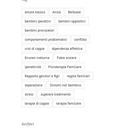
amore tossico
Ansia
Balbuzie
bambini iperattivi
bambini oppositivi
bambini provocatori
comportamenti problematici
conflitto
crisi di coppia
dipendenza affettiva
Enuresi notturna
Fobia scolare
iperattività
Psicoterapia Familiare
Rapporto genitori e figli
regole familiari
separazione
Sintomi nel bambino
stress
superare tradimento
terapia di coppia
terapia familiare
Archivi