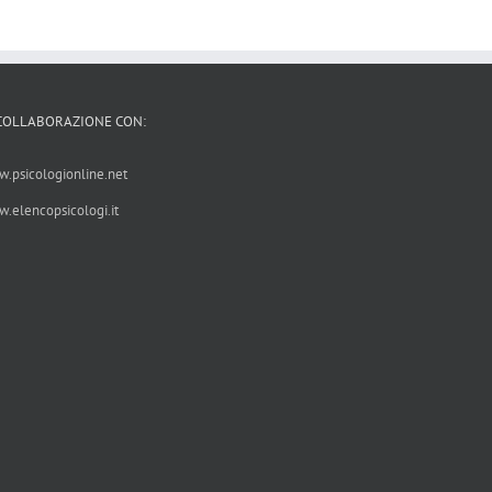
 COLLABORAZIONE CON:
.psicologionline.net
.elencopsicologi.it