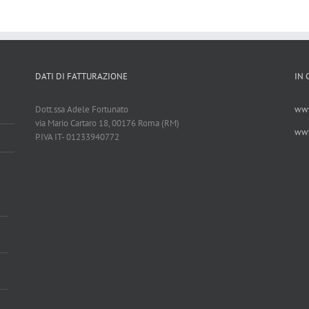
DATI DI FATTURAZIONE
IN
Dott.ssa Adele Fortunato
www
via Mario Cartaro 18, 00176 Roma (RM)
www
P.IVA IT- 01233940772