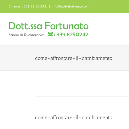
Skip
Chiama il 339.82.50.242.
|
info@adelefortunato.com
to
content
come-affrontare-il-cambiamento
come-affrontare-il-cambiamento